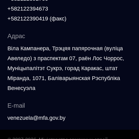
+582122394673
+582122390419 (факс)
Адрас
Вiла Кампанера, Трэцяя папярочная (вулiца
Авеледо) з праспектам 07, раён Лос Чоррос,
Мунiцыпалiтэт Сукрэ, горад Каракас, штат
Мiранда, 1071, Баліварыянская Рэспубліка
Венесуэла
E-mail
venezuela@mfa.gov.by