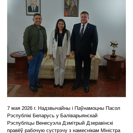
7 мая 2026 г. Надзвычайны і Паўнамоцны Пасол
Рэспублікі Беларусь у Баліварыянскай
Рэспубліцы Венесуэла Дзмітрый Дзеравінскі
правёў рабочую сустрэчу з намеснікам Міністра