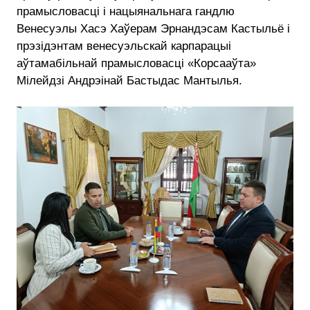
прамысловасці і нацыянальнага гандлю
Венесуэлы Хасэ Хаўерам Эрнандэсам Кастыльё і
прэзідэнтам венесуэльскай карпарацыі
аўтамабільнай прамысловасці «Корсааўта»
Мілейдзі Андрэінай Бастыдас Мантылья.