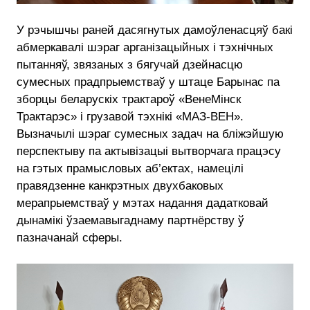
У рэчышчы
раней дасягнутых дамоўленасцяў
бакі
абмеркавалі
шэраг арганізацыйных і тэхнічных
пытанняў, звязаных з бягучай дзейнасцю
сумесных прадпрыемстваў у штаце Барынас па
зборцы беларускіх трактароў «ВенеМінск
Трактарэс» і грузавой тэхнікі «МАЗ-ВЕН».
Вызначылі шэраг сумесных задач на бліжэйшую
перспектыву па актывізацыі вытворчага працэсу
на гэтых прамысловых аб’ектах, намецілі
правядзенне канкрэтных двухбаковых
мерапрыемстваў у мэтах надання дадатковай
дынамікі ўзаемавыгаднаму партнёрству ў
пазначанай сферы.