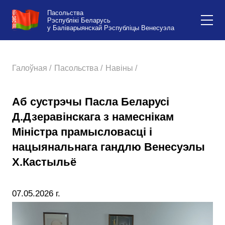
Пасольства
Рэспублікі Беларусь
у Баліварыянскай Рэспубліцы Венесуэла
Галоўная /
Пасольства /
Навіны /
Аб сустрэчы Пасла Беларусі
Д.Дзеравінскага з намеснікам
Міністра прамысловасці і
нацыянальнага гандлю Венесуэлы
Х.Кастыльё
07.05.2026 г.